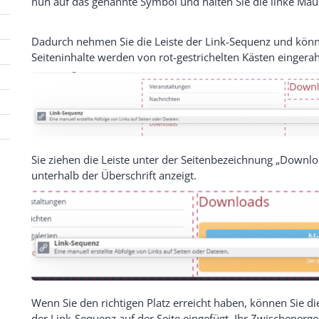
nun auf das genannte Symbol und halten Sie die linke Mau
Dadurch nehmen Sie die Leiste der Link-Sequenz und können
Seiteninhalte werden von rot-gestrichelten Kästen einger
Sie ziehen die Leiste unter der Seitenbezeichnung „Downlo
unterhalb der Überschrift anzeigt.
Wenn Sie den richtigen Platz erreicht haben, können Sie di
der Link-Sequenz auf der Seite eingefügt. Ihr Zwischenerg