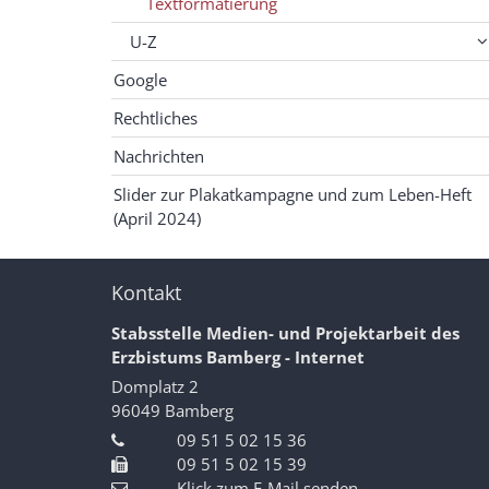
Textformatierung
U-Z
Google
Rechtliches
Nachrichten
Slider zur Plakatkampagne und zum Leben-Heft
(April 2024)
Kontakt
Stabsstelle Medien- und Projektarbeit des
Erzbistums Bamberg - Internet
Domplatz 2
96049
Bamberg
09 51 5 02 15 36
09 51 5 02 15 39
Klick zum E-Mail senden