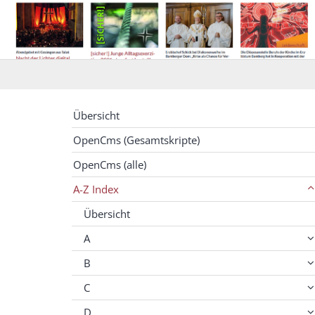
Übersicht
OpenCms (Gesamtskripte)
OpenCms (alle)
A-Z Index
Übersicht
A
B
C
D