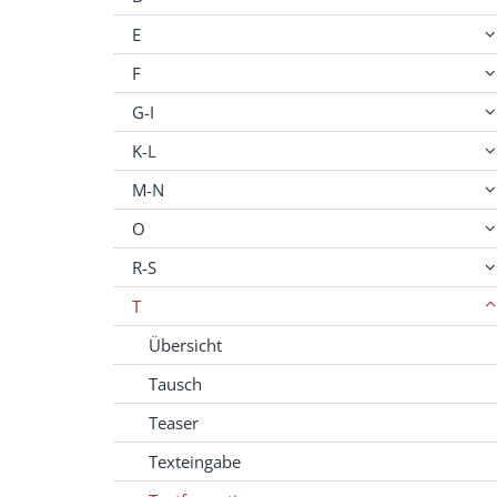
E
F
G-I
K-L
M-N
O
R-S
T
Übersicht
Tausch
Teaser
Texteingabe