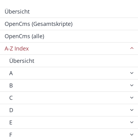
Übersicht
OpenCms (Gesamtskripte)
OpenCms (alle)
A-Z Index
Übersicht
A
B
C
D
E
F