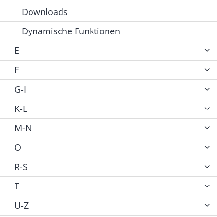
Downloads
Dynamische Funktionen
E
F
G-I
K-L
M-N
O
R-S
T
U-Z