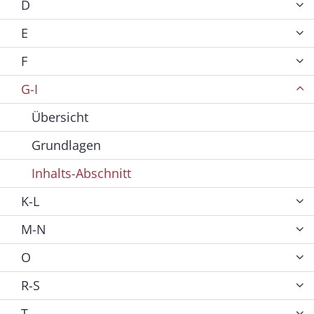
D
E
F
G-I
Übersicht
Grundlagen
Inhalts-Abschnitt
K-L
M-N
O
R-S
T