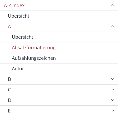
A-Z Index
Übersicht
A
Übersicht
Absatzformatierung
Aufzählungszeichen
Autor
B
C
D
E