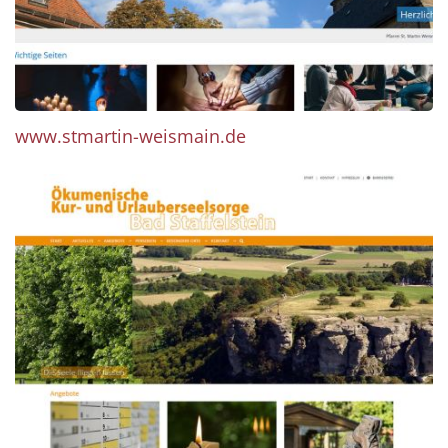
www.stmartin-weismain.de