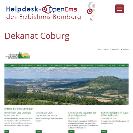
Zum Inhalt springen
Dekanat Coburg