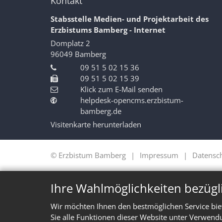
Kontakt
Stabsstelle Medien- und Projektarbeit des
Erzbistums Bamberg - Internet
Domplatz 2
96049
Bamberg
09 51 5 02 15 36
09 51 5 02 15 39
Klick zum E-Mail senden
helpdesk-opencms.erzbistum-
bamberg.de
Visitenkarte herunterladen
© Erzbistum Bamberg
Impressum
Datensc
Ihre Wahlmöglichkeiten bezügl
Wir möchten Ihnen den bestmöglichen Service bie
Sie alle Funktionen dieser Website unter Verwend