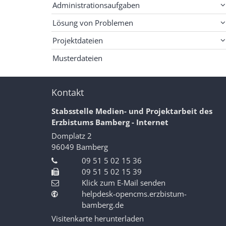
Administrationsaufgaben
Lösung von Problemen
Projektdateien
Musterdateien
Kontakt
Stabsstelle Medien- und Projektarbeit des
Erzbistums Bamberg - Internet
Domplatz 2
96049
Bamberg
09 51 5 02 15 36
09 51 5 02 15 39
Klick zum E-Mail senden
helpdesk-opencms.erzbistum-
bamberg.de
Visitenkarte herunterladen