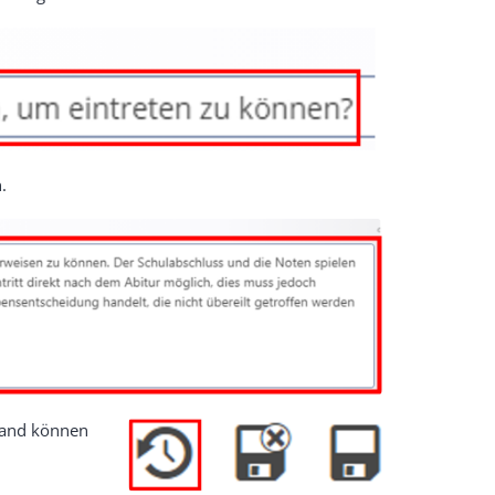
.
rand können