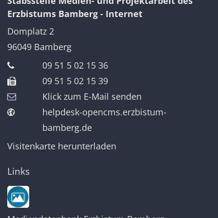
Stabsstelle Medien- und Projektarbeit des
Erzbistums Bamberg - Internet
Domplatz 2
96049
Bamberg
09 51 5 02 15 36
09 51 5 02 15 39
Klick zum E-Mail senden
helpdesk-opencms.erzbistum-
bamberg.de
Visitenkarte herunterladen
Links