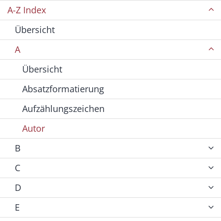
A-Z Index
Übersicht
A
Übersicht
Absatzformatierung
Aufzählungszeichen
Autor
B
C
D
E