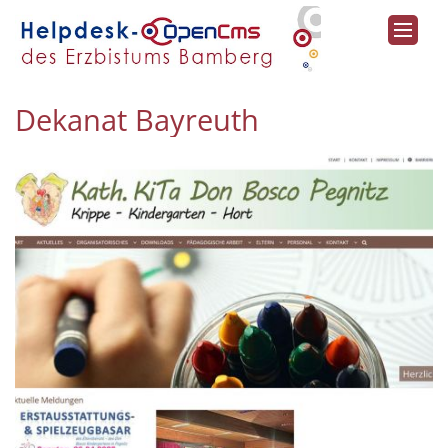
Zum Inhalt springen
Dekanat Bayreuth