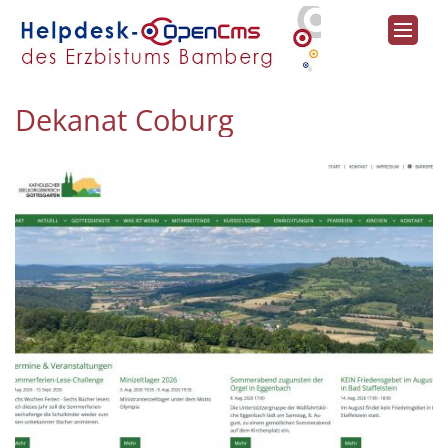
Zum Inhalt springen
Dekanat Coburg