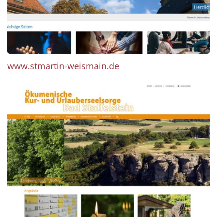
www.stmartin-weismain.de